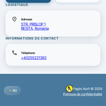
LOGISTIQUE
location_on
Adresse
STR. PRISLOP 1
REŞIŢA, Romania
INFORMATIONS DE CONTACT
call
Téléphone
+40255221393
Pagini Aurii © 2026
expand_more
RO
Politique de confidentialité