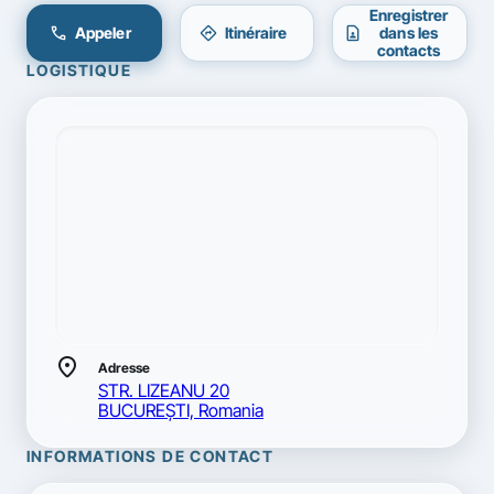
Enregistrer
call
directions
contact_page
Appeler
Itinéraire
dans les
contacts
LOGISTIQUE
location_on
Adresse
STR. LIZEANU 20
BUCUREŞTI, Romania
INFORMATIONS DE CONTACT