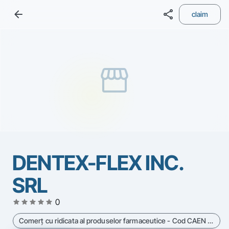
arrow_back
share
claim
storefront
DENTEX-FLEX INC.
SRL
star
star
star
star
star
0
Comerţ cu ridicata al produselor farmaceutice - Cod CAEN 4646