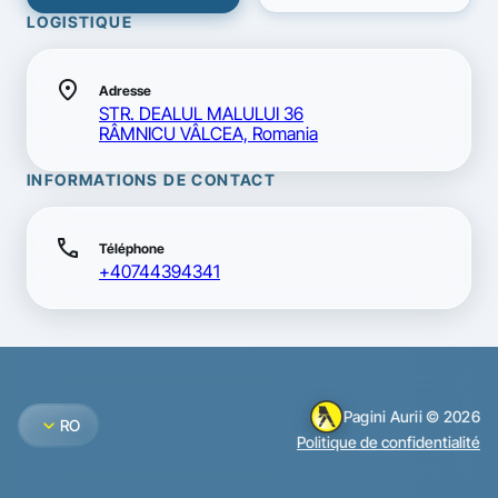
LOGISTIQUE
location_on
Adresse
STR. DEALUL MALULUI 36
RÂMNICU VÂLCEA, Romania
INFORMATIONS DE CONTACT
call
Téléphone
+40744394341
Pagini Aurii © 2026
expand_more
RO
Politique de confidentialité