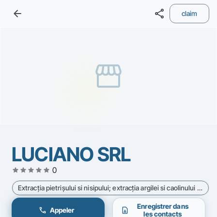
arrow_back
share
claim
storefront
LUCIANO SRL
star
star
star
star
star
0
Extracţia pietrişului si nisipului; extracţia argilei si caolinului - Cod CAEN 812
Enregistrer dans
call
contact_page
Appeler
les contacts