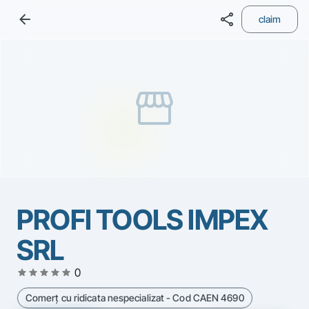
arrow_back
share
claim
storefront
PROFI TOOLS IMPEX
SRL
star
star
star
star
star
0
Comerţ cu ridicata nespecializat - Cod CAEN 4690