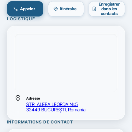
Enregistrer
call
directions
contact_page
Appeler
Itinéraire
dans les
contacts
LOGISTIQUE
location_on
Adresse
STR. ALEEA LEORDA Nr.5
32449 BUCUREŞTI, Romania
INFORMATIONS DE CONTACT