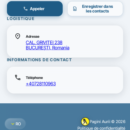
Enregistrer dans
call
contact_page
Appeler
les contacts
LOGISTIQUE
location_on
Adresse
CAL. GRIVIŢEI 238
BUCUREŞTI, Romania
INFORMATIONS DE CONTACT
call
Téléphone
+40728110963
Pagini Aurii © 2026
expand_more
RO
Politique de confidentialité