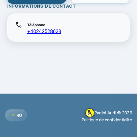
INFORMATIONS DE CONTACT
call
Téléphone
+40242528628
Pagini Aurii © 2026
expand_more
RO
Politique de confidentialité